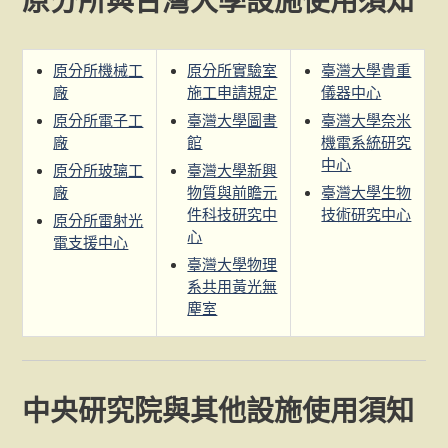
原分所機械工
原分所實驗室
臺灣大學貴重
廠
施工申請規定
儀器中心
原分所電子工
臺灣大學圖書
臺灣大學奈米
廠
館
機電系統研究
中心
原分所玻璃工
臺灣大學新興
廠
物質與前瞻元
臺灣大學生物
件科技研究中
技術研究中心
原分所雷射光
心
電支援中心
臺灣大學物理
系共用黃光無
塵室
中央研究院與其他設施使用須知