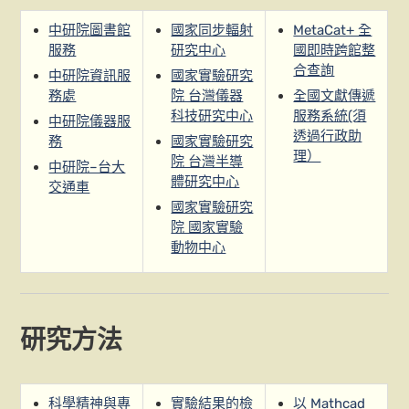
中研院圖書館
國家同步輻射
MetaCat+ 全
服務
研究中心
國即時跨館整
合查詢
中研院資訊服
國家實驗研究
務處
院 台灣儀器
全國文獻傳遞
科技研究中心
服務系統(須
中研院儀器服
透過行政助
務
國家實驗研究
理）
院 台灣半導
中研院–台大
體研究中心
交通車
國家實驗研究
院 國家實驗
動物中心
研究方法
科學精神與專
實驗結果的檢
以 Mathcad