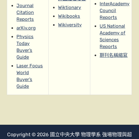
InterAcademy
Journal
Wiktionary
Council
Citation
Wikibooks
Reports
Reports
Wikiversity
US National
arXiv.org
Academy of
Physics
Sciences
Today
Reports
Buyer’s
期刊名稱縮寫
Guide
Laser Focus
World
Buyer’s
Guide
Copyright © 2026
國立中央大學
物理學系
強場物理與超