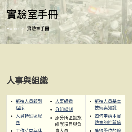
實驗室手冊
Home
實驗室手冊
人事與組織
新進人員報到
人事組織
新進人員基本
程序
技術與知識
分組編制
人員轉駐區程
如何申請本實
原分所區設施
序
驗室的推薦信
維護項目與負
工作時間與休
責人員
獲得學位的條