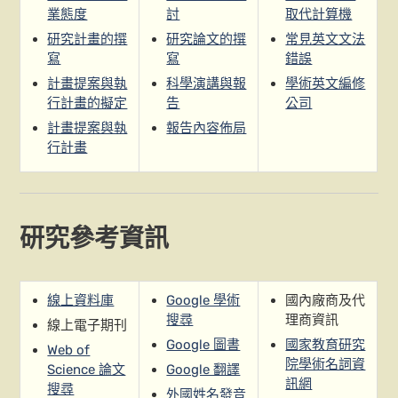
業態度
討
取代計算機
研究計畫的撰
研究論文的撰
常見英文文法
寫
寫
錯誤
計畫提案與執
科學演講與報
學術英文編修
行計畫的擬定
告
公司
計畫提案與執
報告內容佈局
行計畫
研究參考資訊
線上資料庫
Google 學術
國內廠商及代
搜尋
理商資訊
線上電子期刊
Google 圖書
國家教育研究
Web of
院學術名詞資
Science 論文
Google 翻譯
訊網
搜尋
外國姓名發音