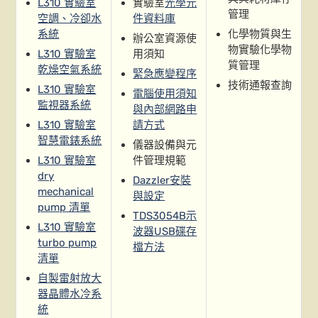
L310 實驗室
實驗室
光學元
管理
空調、冷卻水
件資料庫
系統
化學物質與生
辦公室資源使
物實驗化學物
L310 實驗室
用須知
質管理
乾燥空氣系統
緊急應變程序
技術通報查詢
L310 實驗室
電腦使用須知
監視器系統
與內部網路申
L310 實驗室
請方式
智慧電錶系統
儀器設備與元
L310 實驗室
件管理規範
dry
Dazzler安裝
mechanical
與設定
pump 清單
TDS3054B示
L310 實驗室
波器USB碟存
turbo pump
檔方法
清單
自製雷射放大
器晶體水冷系
統