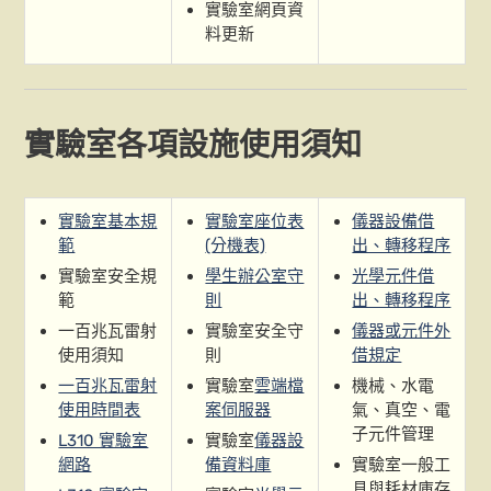
實驗室網頁資
料更新
實驗室各項設施使用須知
實驗室基本規
實驗室座位表
儀器設備借
範
(分機表)
出、轉移程序
實驗室安全規
學生辦公室守
光學元件借
範
則
出、轉移程序
一百兆瓦雷射
實驗室安全守
儀器或元件外
使用須知
則
借規定
一百兆瓦雷射
實驗室
雲端檔
機械、水電
使用時間表
案伺服器
氣、真空、電
子元件管理
L310 實驗室
實驗室
儀器設
網路
備資料庫
實驗室一般工
具與耗材庫存