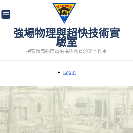
Skip
to
content
強場物理與超快技術實
驗室
探索超高強度電磁場與物質的交互作用
Login