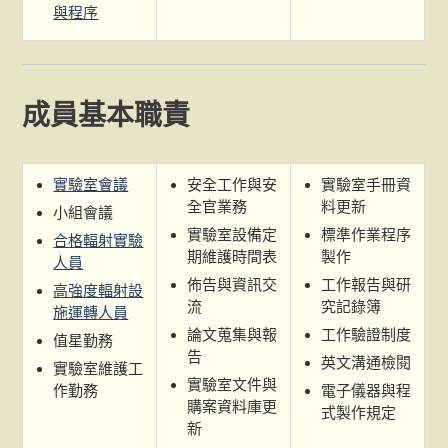
與程序
成員基本職責
實驗室會議
安全工作與安
實驗室手冊資
全官業務
料更新
小組會議
實驗室設備定
標準作業程序
合格輻射實驗
期維護時間表
製作
人員
佈告與資訊交
工作報告與研
高強度輻射設
流
究記錄簿
施運轉人員
論文蒐集與報
工作驗證制度
值星勤務
告
英文溝通檢閱
實驗室維護工
實驗室文件與
作勤務
電子儀器與程
購案資料庫更
式製作規定
新