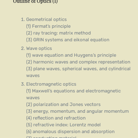
Outline of Optics (I)
Geometrical optics
(1) Fermat’s principle
(2) ray tracing: matrix method
(3) GRIN systems and eikonal equation
Wave optics
(1) wave equation and Huygens’s principle
(2) harmonic waves and complex representation
(3) plane waves, spherical waves, and cylindrical
waves
Electromagnetic optics
(1) Maxwell’s equations and electromagnetic
waves
(2) polarization and Jones vectors
(3) energy, momentum, and angular momentum
(4) reflection and refraction
(5) refractive index: Lorentz model
(6) anomalous dispersion and absorption