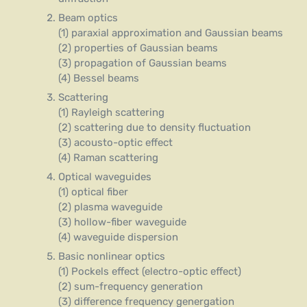
Beam optics
(1) paraxial approximation and Gaussian beams
(2) properties of Gaussian beams
(3) propagation of Gaussian beams
(4) Bessel beams
Scattering
(1) Rayleigh scattering
(2) scattering due to density fluctuation
(3) acousto-optic effect
(4) Raman scattering
Optical waveguides
(1) optical fiber
(2) plasma waveguide
(3) hollow-fiber waveguide
(4) waveguide dispersion
Basic nonlinear optics
(1) Pockels effect (electro-optic effect)
(2) sum-frequency generation
(3) difference frequency genergation