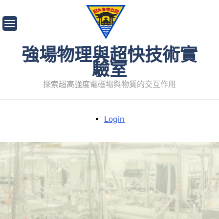
Skip
to
content
強場物理與超快技術實
驗室
探索超高強度電磁場與物質的交互作用
Login