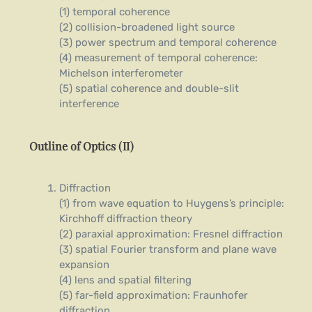
(1) temporal coherence
(2) collision-broadened light source
(3) power spectrum and temporal coherence
(4) measurement of temporal coherence:
Michelson interferometer
(5) spatial coherence and double-slit
interference
Outline of Optics (II)
Diffraction
(1) from wave equation to Huygens’s principle:
Kirchhoff diffraction theory
(2) paraxial approximation: Fresnel diffraction
(3) spatial Fourier transform and plane wave
expansion
(4) lens and spatial filtering
(5) far-field approximation: Fraunhofer
diffraction