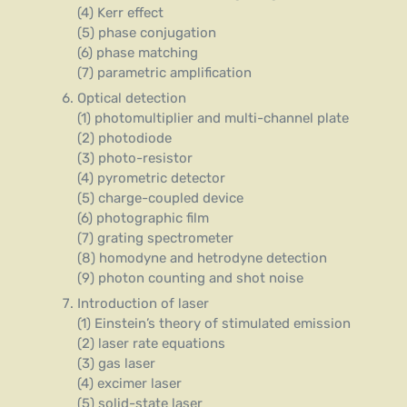
(4) Kerr effect
(5) phase conjugation
(6) phase matching
(7) parametric amplification
Optical detection
(1) photomultiplier and multi-channel plate
(2) photodiode
(3) photo-resistor
(4) pyrometric detector
(5) charge-coupled device
(6) photographic film
(7) grating spectrometer
(8) homodyne and hetrodyne detection
(9) photon counting and shot noise
Introduction of laser
(1) Einstein’s theory of stimulated emission
(2) laser rate equations
(3) gas laser
(4) excimer laser
(5) solid-state laser