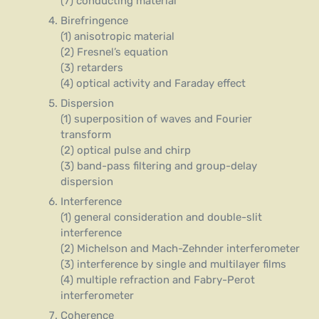
(7) conducting material
Birefringence
(1) anisotropic material
(2) Fresnel’s equation
(3) retarders
(4) optical activity and Faraday effect
Dispersion
(1) superposition of waves and Fourier
transform
(2) optical pulse and chirp
(3) band-pass filtering and group-delay
dispersion
Interference
(1) general consideration and double-slit
interference
(2) Michelson and Mach-Zehnder interferometer
(3) interference by single and multilayer films
(4) multiple refraction and Fabry-Perot
interferometer
Coherence