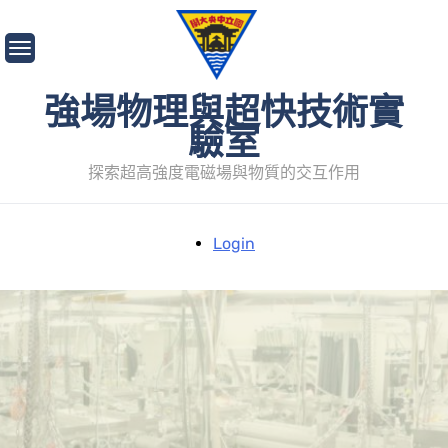
Skip
to
content
強場物理與超快技術實
驗室
探索超高強度電磁場與物質的交互作用
Login